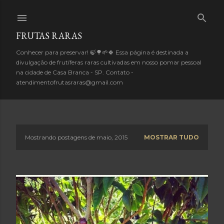
Pular para o conteúdo principal
FRUTAS RARAS
Conhecer para preservar! 🍃🌳🌱🍀 Essa página é destinada a
divulgação de frutíferas raras cultivadas em nosso pomar pessoal
na cidade de Casa Branca - SP. Contato -
atendimentofrutasraras@gmail.com
Mostrando postagens de maio, 2015
MOSTRAR TUDO
P
o
s
t