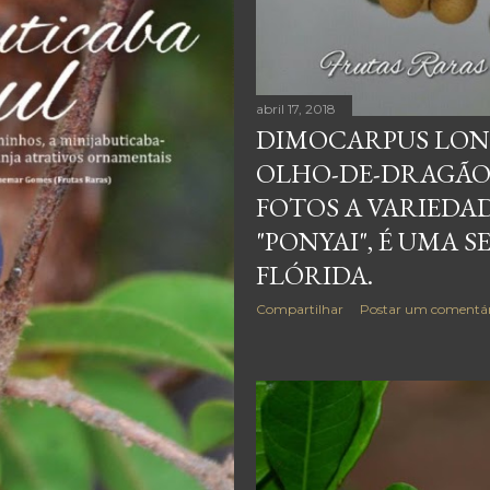
abril 17, 2018
DIMOCARPUS LON
OLHO-DE-DRAGÃO;
FOTOS A VARIEDA
"PONYAI", É UMA S
FLÓRIDA.
Compartilhar
Postar um comentár