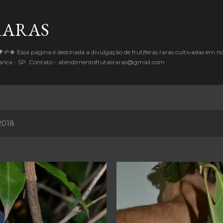
Pular para o conteúdo principal
RARAS
🌱🍀 Essa página é destinada a divulgação de frutíferas raras cultivadas em 
Branca - SP. Contato - atendimentofrutasraras@gmail.com
2018