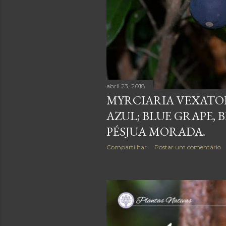
g
e
n
s
abril 23, 2018
MYRCIARIA VEXATOR
AZUL; BLUE GRAPE, 
PÉSJUA MORADA.
Compartilhar
Postar um comentário