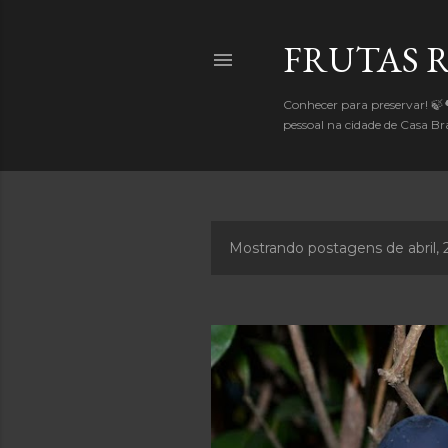
FRUTAS 
Conhecer para preservar! 🍃
pessoal na cidade de Casa 
Mostrando postagens de abril, 
P
o
s
t
a