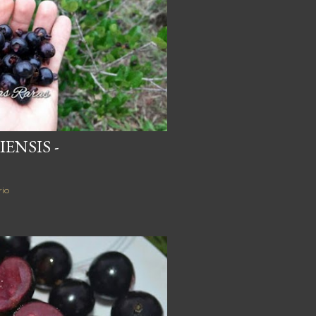
ENSIS -
io