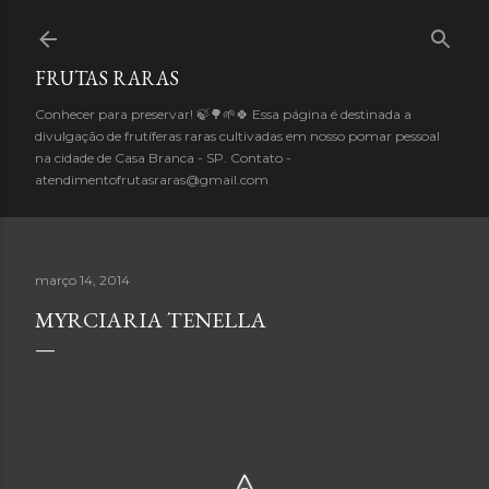
Pular para o conteúdo principal
FRUTAS RARAS
Conhecer para preservar! 🍃🌳🌱🍀 Essa página é destinada a
divulgação de frutíferas raras cultivadas em nosso pomar pessoal
na cidade de Casa Branca - SP. Contato -
atendimentofrutasraras@gmail.com
março 14, 2014
MYRCIARIA TENELLA