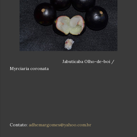
Jabuticaba Olho-de-boi /
Myrciaria coronata
Contato:
adhemargomes
@yahoo.com.br