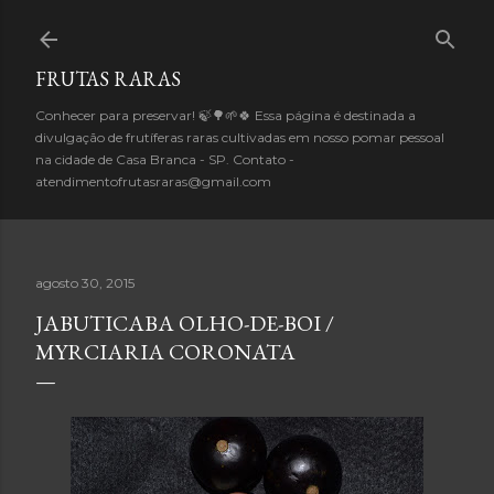
Pular para o conteúdo principal
FRUTAS RARAS
Conhecer para preservar! 🍃🌳🌱🍀 Essa página é destinada a
divulgação de frutíferas raras cultivadas em nosso pomar pessoal
na cidade de Casa Branca - SP. Contato -
atendimentofrutasraras@gmail.com
agosto 30, 2015
JABUTICABA OLHO-DE-BOI /
MYRCIARIA CORONATA