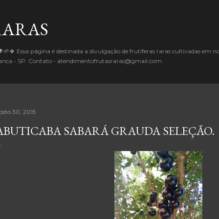
Pular para o conteúdo principal
RARAS
🌱🍀 Essa página é destinada a divulgação de frutíferas raras cultivadas em 
Branca - SP. Contato - atendimentofrutasraras@gmail.com
osto 30, 2015
ABUTICABA SABARÁ GRAUDA SELEÇÃO.