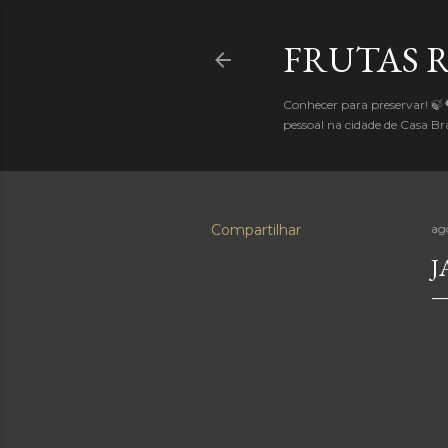
FRUTAS 
Conhecer para preservar! 🍃
pessoal na cidade de Casa 
Compartilhar
ag
J