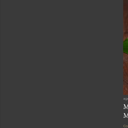
ag
M
M
Co