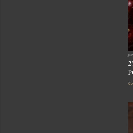
ju
2
P
Co