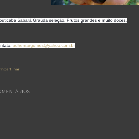
buticaba Sabará Graúda seleção. Frutos grandes e muito doces.
ntato:
adhemargomes
@yahoo.com.br
mpartilhar
OMENTÁRIOS