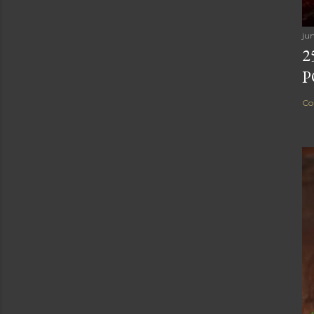
ju
2
P
Co