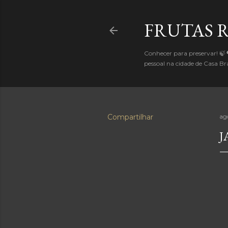
FRUTAS 
Conhecer para preservar! 🍃
pessoal na cidade de Casa 
Compartilhar
ag
J