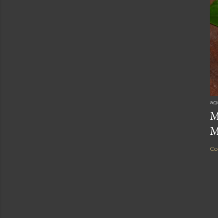
ag
M
M
Co