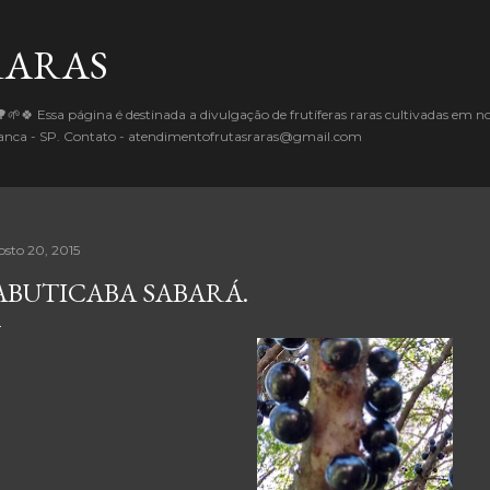
Pular para o conteúdo principal
RARAS
🌱🍀 Essa página é destinada a divulgação de frutíferas raras cultivadas em 
Branca - SP. Contato - atendimentofrutasraras@gmail.com
osto 20, 2015
ABUTICABA SABARÁ.