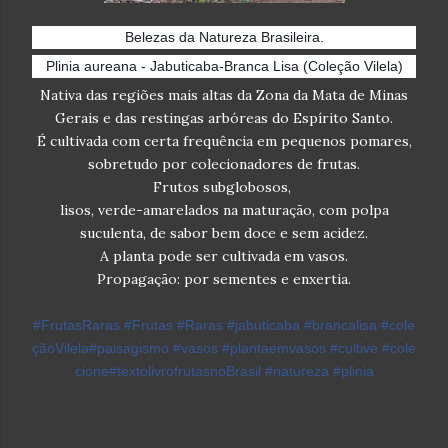
Belezas da Natureza Brasileira.
Plinia aureana - Jabuticaba-Branca Lisa (Coleção Vilela)
Nativa das regiões mais altas da Zona da Mata de Minas
Gerais e das restingas arbóreas do Espírito Santo.
É cultivada com certa frequência em pequenos pomares,
sobretudo por colecionadores de frutas.
Frutos subglobosos,
lisos, verde-amarelados na maturação, com polpa
suculenta, de sabor bem doce e sem acidez.
A planta pode ser cultivada em vasos.
Propagação: por sementes e enxertia.
#
FrutasRaras
#
Frutas
#
Raras
#
jabuticaba
#
brancalisa
#
cole
çãoVilela
#
paisagismo
#
vasos
#
plantaemvasos
#
cultive
#
cole
cione
#
textolivrofrutasnoBrasil
#
natureza
#
plinia