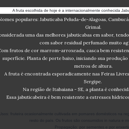
A fruta escolhida de hoje é a internacionalmente conhecida Jabut
Nomes populares: Jabuticaba Peluda-de-Alagoas, Cambucá
Grimal.
onsiderada uma das melhores jabuticabas em sabor, tendo 
com sabor residual perfumado muito ag
Com frutos de cor marrom-arroxeada, casca bem resisten
superfície. Planta de porte baixo, iniciando sua produ
metros d
e altura.
A fruta é encontrada esporadicamente nas Feiras Livre
Sergipe.
Na região de Itabaiana - SE, a planta é conheci
Essa jabuticabeira é bem resistente a estresses hídricos 
Usos: fruteira ocasionalmente cultivada em pomares domésticos na re
resto do país. Os frutos são consumidos in natura e m
Propagação: por sementes e por enxerti