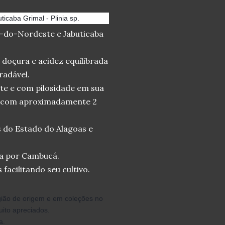
icaba Grimal - Plinia sp.
-do-Nordeste e Jabuticaba
doçura e acidez equilibrada
radável.
te e com pilosidade em sua
ção com aproximadamente 2
s do Estado do Alagoas e
da por Cambucá.
facilitando seu cultivo.
gião de origem e em coleções no
uito apreciados.
a.