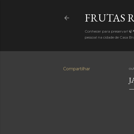
FRUTAS 
Conhecer para preservar! 🍃
pessoal na cidade de Casa 
Compartilhar
ou
J