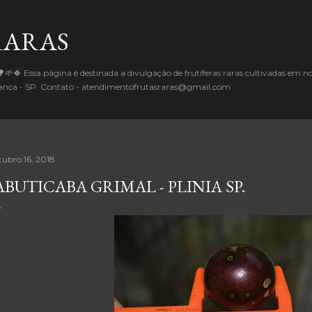
Pular para o conteúdo principal
RARAS
🌱🍀 Essa página é destinada a divulgação de frutíferas raras cultivadas em 
Branca - SP. Contato - atendimentofrutasraras@gmail.com
tubro 16, 2018
ABUTICABA GRIMAL - PLINIA SP.