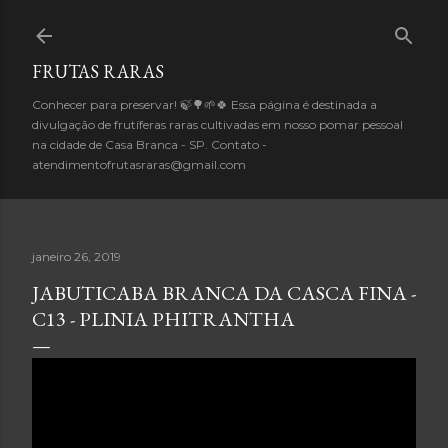
Pular para o conteúdo principal
FRUTAS RARAS
Conhecer para preservar! 🍃🌳🌱🍀 Essa página é destinada a
divulgação de frutíferas raras cultivadas em nosso pomar pessoal
na cidade de Casa Branca - SP. Contato -
atendimentofrutasraras@gmail.com
janeiro 26, 2019
JABUTICABA BRANCA DA CASCA FINA -
C13 - PLINIA PHITRANTHA